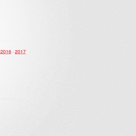
·
2016
·
2017