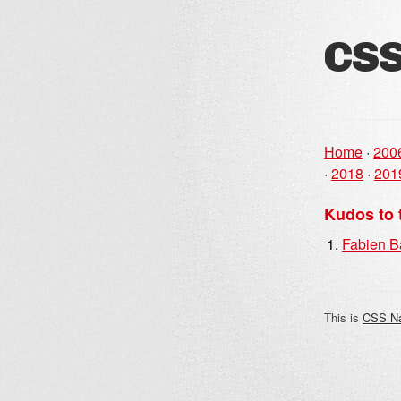
CSS
Home
·
200
·
2018
·
201
Kudos to 
Fabien 
This is
CSS N